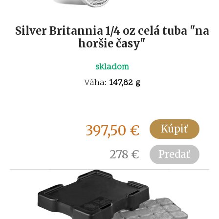
Silver Britannia 1/4 oz celá tuba "na
horšie časy"
skladom
Váha:
147,82 g
397,50
€
Kúpiť
278
€
Predať