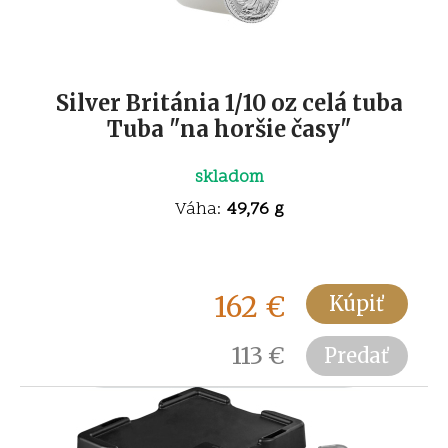
Silver Británia 1/10 oz celá tuba
Tuba "na horšie časy"
skladom
Váha:
49,76 g
162
€
Kúpiť
113
€
Predať