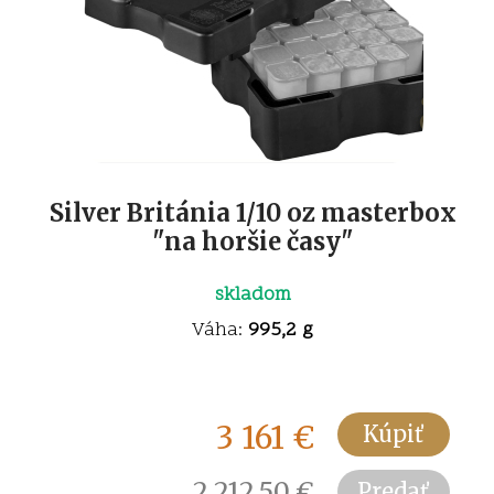
Silver Británia 1/10 oz masterbox
"na horšie časy"
skladom
Váha:
995,2 g
3 161
€
Kúpiť
2 212,50
€
Predať