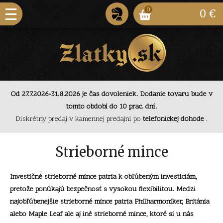
0
0 €
Od 27.7.2026-31.8.2026 je čas dovoleniek. Dodanie
tovaru bude v tomto období do 10 prac. dní.
Od 27.7.2026-31.8.2026 je čas dovoleniek. Dodanie tovaru bude v
Diskrétny predaj v kamennej predajni po
telefonickej
tomto období do 10 prac. dní.
dohode
.
Diskrétny predaj v kamennej predajni po
telefonickej dohode
.
Od 27.7.2026-31.8.2026 je čas dovoleniek. Dodanie
tovaru bude v tomto období do 10 prac. dní.
Strieborné mince
Investičné strieborné mince patria k obľúbeným investíciám,
pretože ponúkajú bezpečnosť s vysokou flexibilitou. Medzi
najobľúbenejšie strieborné mince patria Philharmoniker, Británia
alebo Maple Leaf ale aj iné strieborné mince, ktoré si u nás