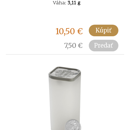
Váha:
3,11 g
10,50
€
Kúpiť
7,50
€
Predať