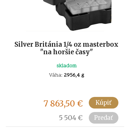
Silver Británia 1/4 oz masterbox
"na horšie časy"
skladom
Váha:
2956,4 g
7 863,50
€
Kúpiť
5 504
€
Predať