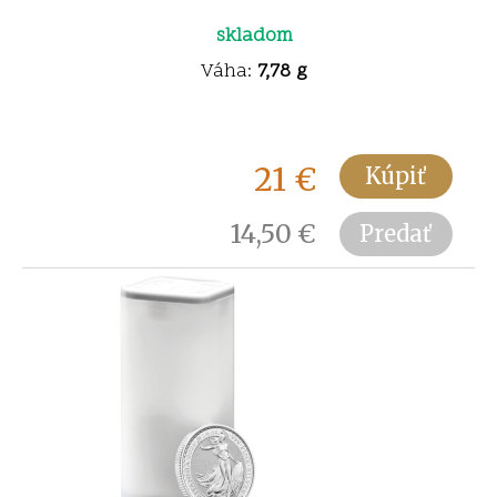
skladom
Váha:
7,78 g
21
€
Kúpiť
14,50
€
Predať