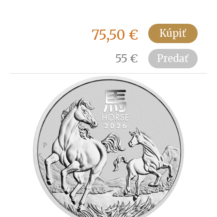
75,50
€
Kúpiť
55
€
Predať