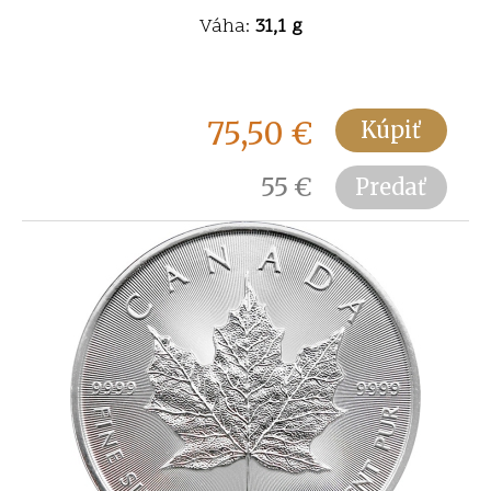
Váha:
31,1 g
75,50
€
Kúpiť
55
€
Predať