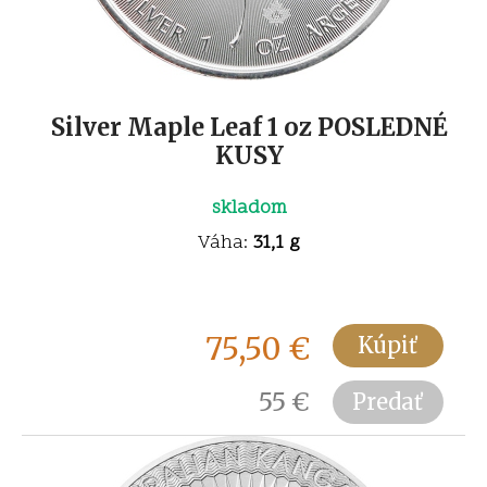
Silver Maple Leaf 1 oz POSLEDNÉ
KUSY
skladom
Váha:
31,1 g
75,50
€
Kúpiť
55
€
Predať