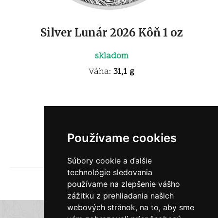
Silver Lunár 2026 Kôň 1 oz
skladom
Váha:
31,1 g
95
€
Kúpiť
Používame cookies
55
€
Predať
Súbory cookie a ďalšie
technológie sledovania
1
2
používame na zlepšenie vášho
zážitku z prehliadania našich
webových stránok, na to, aby sme
E-shop Zlatky.sk