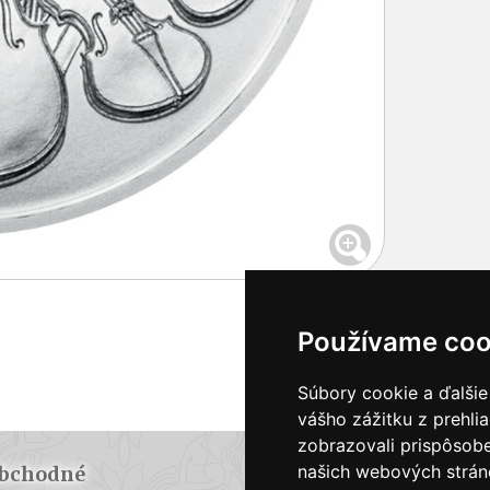
Používame coo
Súbory cookie a ďalšie
vášho zážitku z prehli
zobrazovali prispôsobe
našich webových stráno
bchodné
Doprava a plat