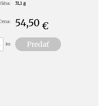
Váha:
31,1 g
54,50
Cena:
€
ks