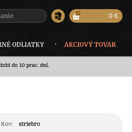
0
0 €
RNÉ ODLIATKY
AKCIOVÝ TOVAR
obí do 10 prac. dní.
ode
.
obí do 10 prac. dní.
Kov:
striebro