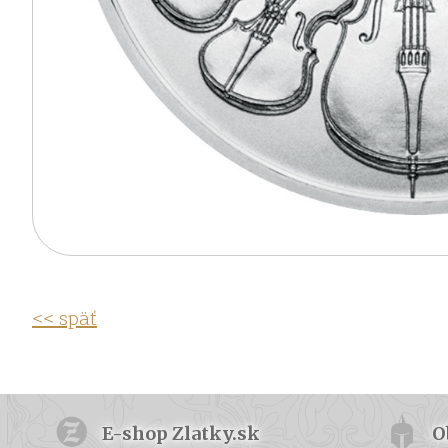
<< späť
E-shop Zlatky.sk
O