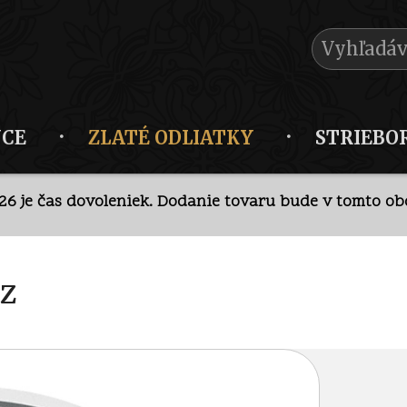
NCE
ZLATÉ ODLIATKY
STRIEBO
026 je čas dovoleniek. Dodanie tovaru bude v tomto obd
krétny predaj v kamennej predajni po
telefonickej doh
026 je čas dovoleniek. Dodanie tovaru bude v tomto obd
oz