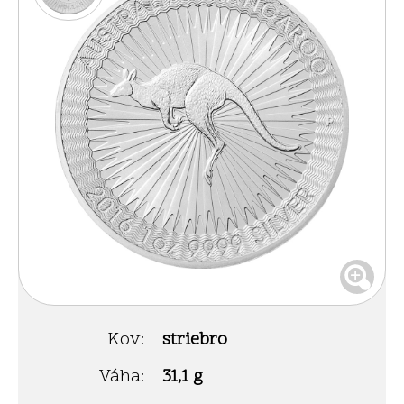
Kov:
striebro
Váha:
31,1 g