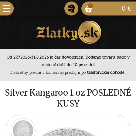
0
0 €
Od 27.7.2026-31.8.2026 je čas dovoleniek. Dodanie tovaru bude v
Od 27.7.2026-31.8.2026 je čas dovoleniek. Dodanie
tomto období do 10 prac. dní.
tovaru bude v tomto období do 10 prac. dní.
Diskrétny predaj v kamennej predajni po
telefonickej dohode
.
Diskrétny predaj v kamennej predajni po
telefonickej
dohode
.
Od 27.7.2026-31.8.2026 je čas dovoleniek. Dodanie
Silver Kangaroo 1 oz POSLEDNÉ
tovaru bude v tomto období do 10 prac. dní.
KUSY