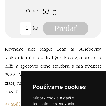
53
Cena:
€
ks
Rovnako ako Maple Leaf, aj Strieborný
klokan je minca z drahých kovov, a preto sa
blíži k spotovej cene striebra a má rýdzosť
999,9. Motívová strana je rovnaká ako na
zlatej minci a zobrazuje klokana na žiarivom
Používame cookies
pozadí.
Súbory cookie a ďalšie
<< späť
technológie sledovania