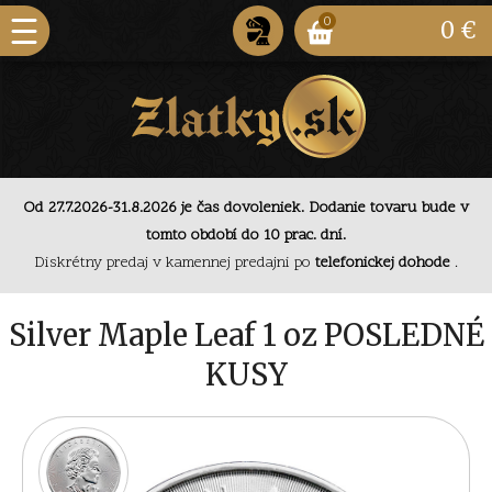
0
0 €
Od 27.7.2026-31.8.2026 je čas dovoleniek. Dodanie
Od 27.7.2026-31.8.2026 je čas dovoleniek. Dodanie tovaru bude v
tovaru bude v tomto období do 10 prac. dní.
tomto období do 10 prac. dní.
Diskrétny predaj v kamennej predajni po
telefonickej
Diskrétny predaj v kamennej predajni po
telefonickej dohode
.
dohode
.
Od 27.7.2026-31.8.2026 je čas dovoleniek. Dodanie
tovaru bude v tomto období do 10 prac. dní.
Silver Maple Leaf 1 oz POSLEDNÉ
KUSY