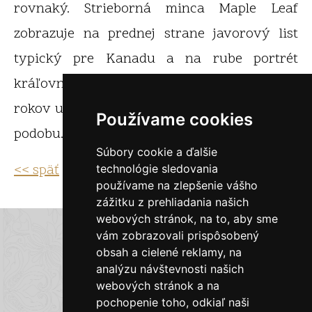
rovnaký. Strieborná minca Maple Leaf
zobrazuje na prednej strane javorový list
typický pre Kanadu a na rube portrét
kráľovnej Alžbety II., ktorý je každých pár
rokov upravovaný tak, aby odrážal aktuálnu
Používame cookies
podobu.
Súbory cookie a ďalšie
<< späť
technológie sledovania
používame na zlepšenie vášho
zážitku z prehliadania našich
webových stránok, na to, aby sme
E-shop Zlatky.sk
vám zobrazovali prispôsobený
obsah a cielené reklamy, na
analýzu návštevnosti našich
Obchodné podmienky
webových stránok a na
pochopenie toho, odkiaľ naši