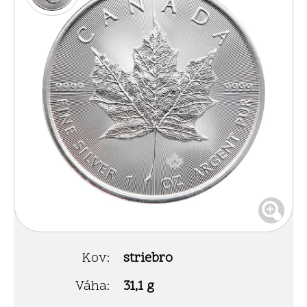
Kov:
striebro
Váha:
31,1 g