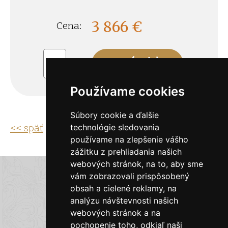
3 866
€
Cena:
ks
Používame cookies
Súbory cookie a ďalšie
<< späť
technológie sledovania
používame na zlepšenie vášho
zážitku z prehliadania našich
webových stránok, na to, aby sme
E-shop Zlatky.sk
vám zobrazovali prispôsobený
obsah a cielené reklamy, na
analýzu návštevnosti našich
Obchodné podmienky
webových stránok a na
pochopenie toho, odkiaľ naši