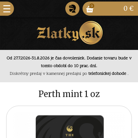
0
0 €
Od 27.7.2026-31.8.2026 je čas dovoleniek. Dodanie tovaru bude v
Od 27.7.2026-31.8.2026 je čas dovoleniek. Dodanie
tomto období do 10 prac. dní.
tovaru bude v tomto období do 10 prac. dní.
Diskrétny predaj v kamennej predajni po
telefonickej dohode
.
Diskrétny predaj v kamennej predajni po
telefonickej
dohode
.
Od 27.7.2026-31.8.2026 je čas dovoleniek. Dodanie
Perth mint 1 oz
tovaru bude v tomto období do 10 prac. dní.