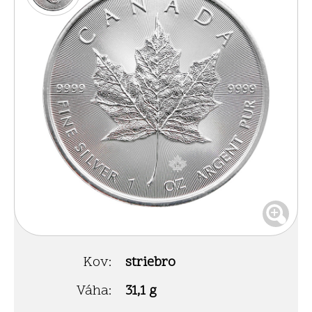
Kov:
striebro
Váha:
31,1 g