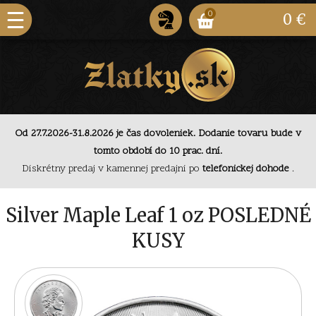
0
0 €
Od 27.7.2026-31.8.2026 je čas dovoleniek. Dodanie
tovaru bude v tomto období do 10 prac. dní.
Od 27.7.2026-31.8.2026 je čas dovoleniek. Dodanie tovaru bude v
Diskrétny predaj v kamennej predajni po
telefonickej
tomto období do 10 prac. dní.
dohode
.
Diskrétny predaj v kamennej predajni po
telefonickej dohode
.
Od 27.7.2026-31.8.2026 je čas dovoleniek. Dodanie
tovaru bude v tomto období do 10 prac. dní.
Silver Maple Leaf 1 oz POSLEDNÉ
KUSY