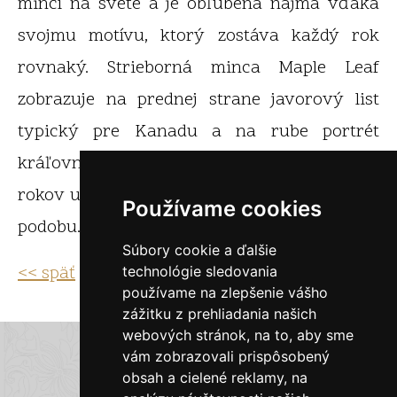
mincí na svete a je obľúbená najmä vďaka
svojmu motívu, ktorý zostáva každý rok
rovnaký. Strieborná minca Maple Leaf
zobrazuje na prednej strane javorový list
typický pre Kanadu a na rube portrét
kráľovnej Alžbety II., ktorý je každých pár
rokov upravovaný tak, aby odrážal aktuálnu
Používame cookies
podobu.
Súbory cookie a ďalšie
<< späť
technológie sledovania
používame na zlepšenie vášho
zážitku z prehliadania našich
webových stránok, na to, aby sme
E-shop Zlatky.sk
vám zobrazovali prispôsobený
obsah a cielené reklamy, na