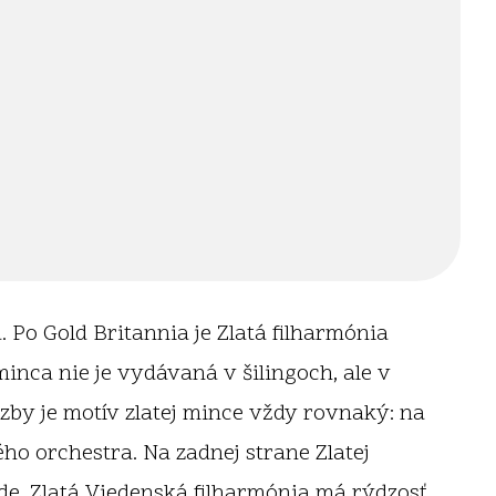
 Po Gold Britannia je Zlatá filharmónia
nca nie je vydávaná v šilingoch, ale v
zby je motív zlatej mince vždy rovnaký: na
ého orchestra. Na zadnej strane Zlatej
rede. Zlatá Viedenská filharmónia má rýdzosť