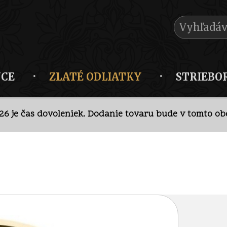
NCE
ZLATÉ ODLIATKY
STRIEBO
026 je čas dovoleniek. Dodanie tovaru bude v tomto obd
krétny predaj v kamennej predajni po
telefonickej doh
026 je čas dovoleniek. Dodanie tovaru bude v tomto obd