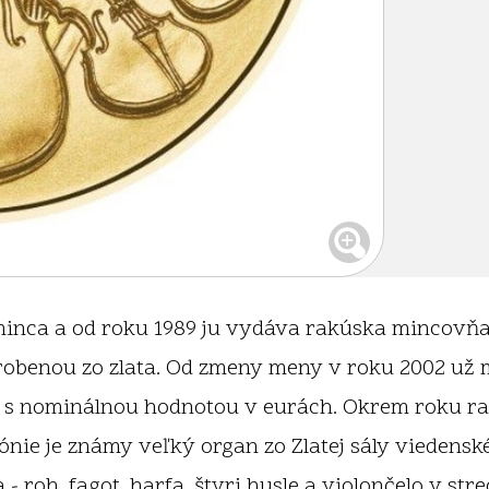
minca a od roku 1989 ju vydáva rakúska mincovňa.
benou zo zlata. Od zmeny meny v roku 2002 už mi
pe s nominálnou hodnotou v eurách. Okrem roku ra
ónie je známy veľký organ zo Zlatej sály viedensk
- roh, fagot, harfa, štyri husle a violončelo v st