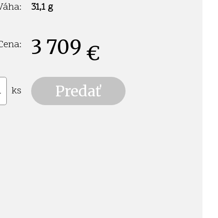
Váha:
31,1 g
3 709
Cena:
€
ks