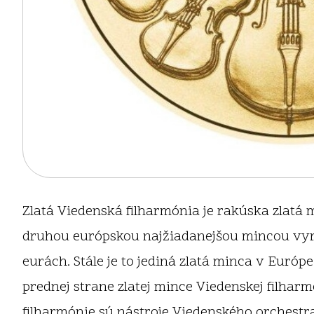
Zlatá Viedenská filharmónia je rakúska zlatá 
druhou európskou najžiadanejšou mincou vyro
eurách. Stále je to jediná zlatá minca v Euró
prednej strane zlatej mince Viedenskej filharm
filharmónie sú nástroje Viedenského orchestra 