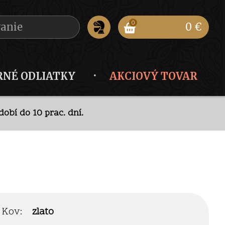
0
0 €
RNÉ ODLIATKY
AKCIOVÝ TOVAR
obí do 10 prac. dní.
ode
.
obí do 10 prac. dní.
Kov:
zlato