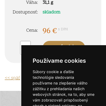
Váha:
31,1 g
Dostupnosť:
skladom
96
€
s DPH
Cena:
ks
Používame cookies
Súbory cookie a ďalšie
<< späť
technológie sledovania
používame na zlepšenie vášho
zážitku z prehliadania našich
webových stránok, na to, aby sme
E-shop Zlatky.sk
vám zobrazovali prispôsobený
obsah a cielené reklamy, na