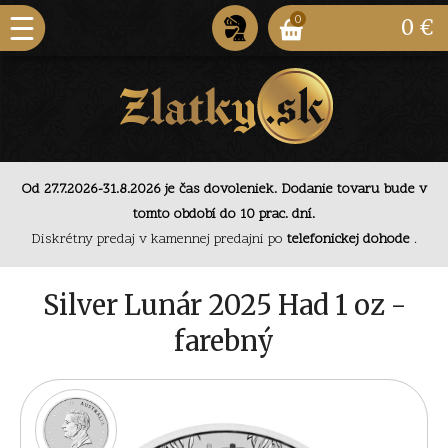
0
0 €
Od 27.7.2026-31.8.2026 je čas dovoleniek. Dodanie
Od 27.7.2026-31.8.2026 je čas dovoleniek. Dodanie tovaru bude v
tovaru bude v tomto období do 10 prac. dní.
tomto období do 10 prac. dní.
Diskrétny predaj v kamennej predajni po
telefonickej
Diskrétny predaj v kamennej predajni po
telefonickej dohode
.
dohode
.
Od 27.7.2026-31.8.2026 je čas dovoleniek. Dodanie
Silver Lunár 2025 Had 1 oz -
tovaru bude v tomto období do 10 prac. dní.
farebný