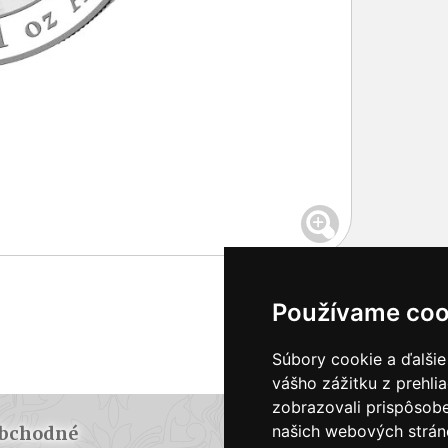
Používame coo
Súbory cookie a ďalšie
vášho zážitku z prehli
zobrazovali prispôsobe
našich webových stráno
bchodné
Doprava a plat