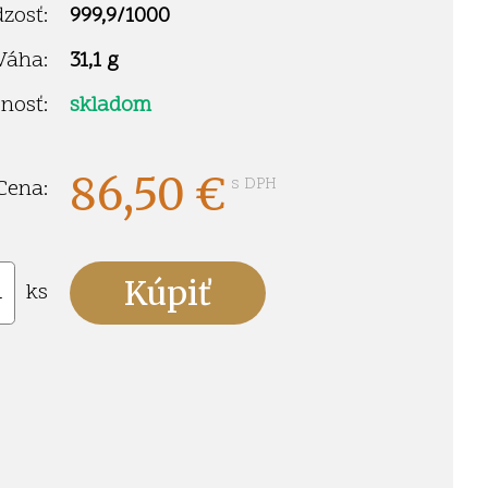
zosť:
999,9/1000
Váha:
31,1 g
nosť:
skladom
86,50
€
s DPH
Cena:
ks