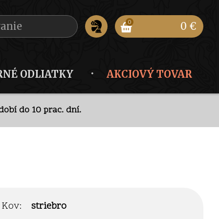
0
0 €
RNÉ ODLIATKY
AKCIOVÝ TOVAR
obí do 10 prac. dní.
ode
.
obí do 10 prac. dní.
Kov:
striebro