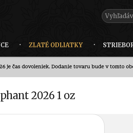
NCE
ZLATÉ ODLIATKY
STRIEBO
026 je čas dovoleniek. Dodanie tovaru bude v tomto obd
krétny predaj v kamennej predajni po
telefonickej doh
ephant 2026 1 oz
026 je čas dovoleniek. Dodanie tovaru bude v tomto obd