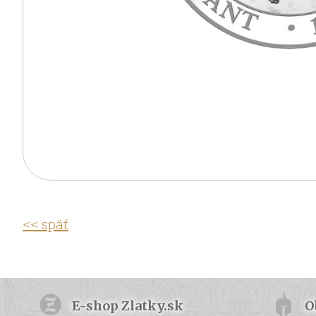
<< späť
E-shop Zlatky.sk
O