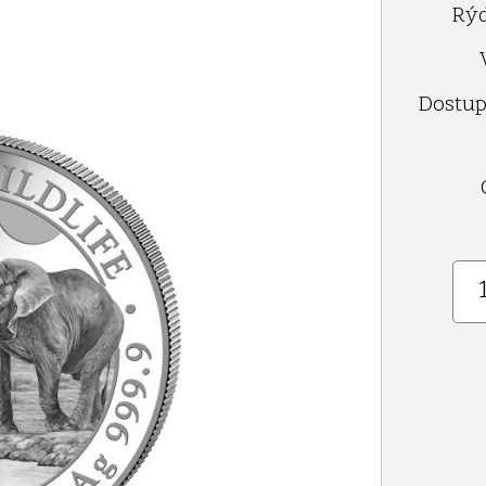
Rýd
Dostup